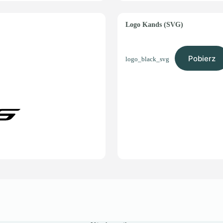
Logo Kands (SVG)
Pobierz
logo_black_svg