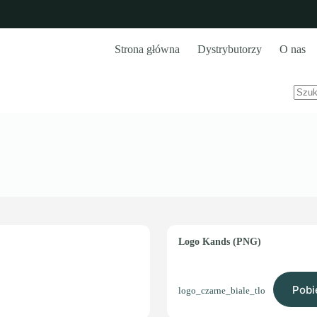
Strona główna
Dystrybutorzy
O nas
Brak
wyn
Logo Kands (PNG)
Pobi
logo_czarne_biale_tlo