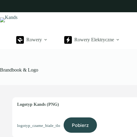
Przejdź
do
treści
Rowery
Rowery Elektryczne
Brandbook & Logo
Logotyp Kands (PNG)
Pobierz
logotyp_czarne_biale_tlo