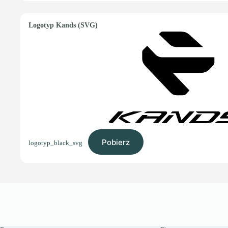
Logotyp Kands (SVG)
Pobierz
logotyp_black_svg