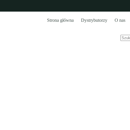
Strona główna
Dystrybutorzy
O nas
Brak
wyn
Miejskie
Strona główna
Rowery
Miejskie