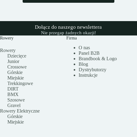
Dołącz do naszego newslettera
Nie przegap żadnych okazji!
Rowery
Firma
O nas
Rowery
Panel B2B
Dziecięce
Brandbook & Logo
Junior
Blog
Crossowe
Dystrybutorzy
Górskie
Instrukcje
Miejskie
Trekkingowe
DIRT
BMX
Szosowe
Gravel
Rowery Elektryczne
Górskie
Miejskie