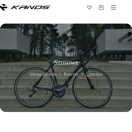
Przejdź
do
Koszyk
treści
Szosowe
Strona główna
Rowery
Szosowe