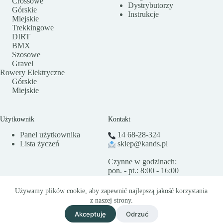
Crossowe
Dystrybutorzy
Górskie
Instrukcje
Miejskie
Trekkingowe
DIRT
BMX
Szosowe
Gravel
Rowery Elektryczne
Górskie
Miejskie
Użytkownik
Kontakt
Panel użytkownika
14 68-28-324
Lista życzeń
sklep@kands.pl
Czynne w godzinach:
pon. - pt.: 8:00 - 16:00
Kontakt
Używamy plików cookie, aby zapewnić najlepszą jakość korzystania
Copyright © 2026 - Kands
z naszej strony.
Akceptuję
Odrzuć