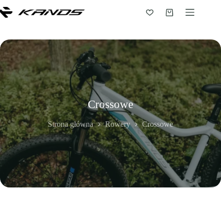
Przejdź
do
Koszyk
treści
Crossowe
Strona główna
Rowery
Crossowe