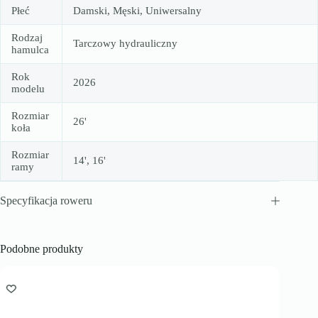
Płeć
Damski, Męski, Uniwersalny
Rodzaj
Tarczowy hydrauliczny
hamulca
Rok
2026
modelu
Rozmiar
26'
koła
Rozmiar
14', 16'
ramy
Specyfikacja roweru
Podobne produkty